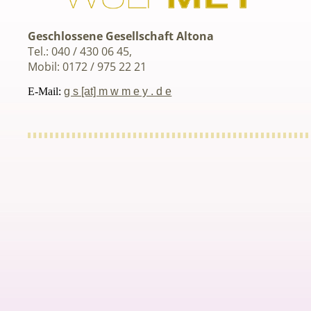
Geschlossene Gesellschaft Altona
Tel.: 040 / 430 06 45,
Mobil: 0172 / 975 22 21
E-Mail:
g s [at] m w m e y . d e